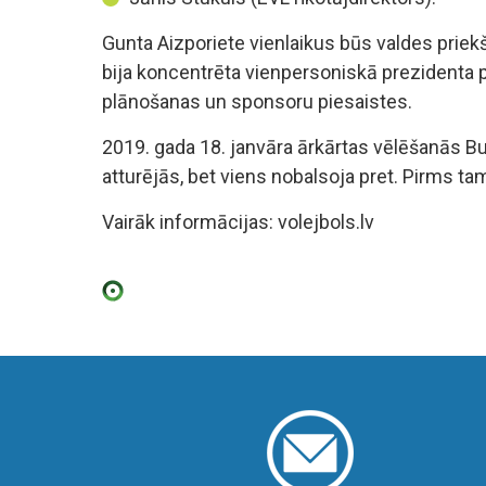
Gunta Aizporiete vienlaikus būs valdes priekš
bija koncentrēta vienpersoniskā prezidenta pā
plānošanas un sponsoru piesaistes.
2019. gada 18. janvāra ārkārtas vēlēšanās Buk
atturējās, bet viens nobalsoja pret. Pirms tam
Vairāk informācijas: volejbols.lv