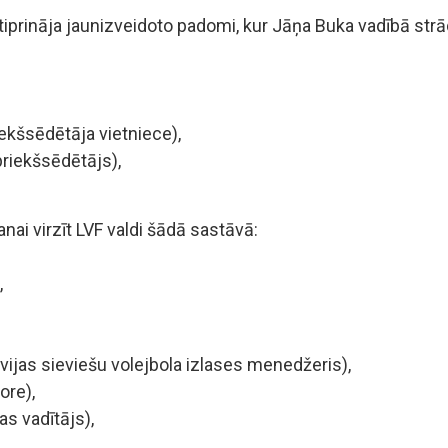
tiprināja jaunizveidoto padomi, kur Jāņa Buka vadībā str
ekšsēdētāja vietniece),
iekšsēdētājs),
ai virzīt LVF valdi šādā sastāvā:
,
vijas sieviešu volejbola izlases menedžeris),
ore),
s vadītājs),