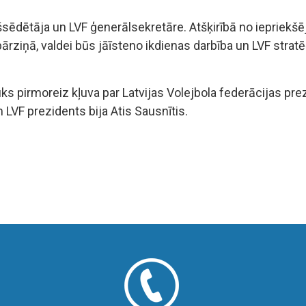
sēdētāja un LVF ģenerālsekretāre. Atšķirībā no iepriekšēj
rziņā, valdei būs jāīsteno ikdienas darbība un LVF stratēģ
s pirmoreiz kļuva par Latvijas Volejbola federācijas prezid
 LVF prezidents bija Atis Sausnītis.