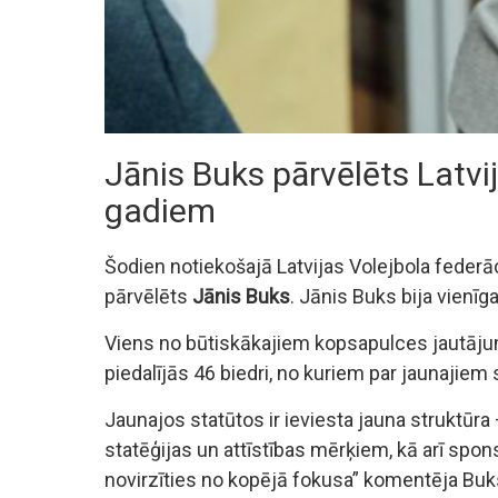
Jānis Buks pārvēlēts Latvi
gadiem
Šodien notiekošajā Latvijas Volejbola federā
pārvēlēts
Jānis Buks
. Jānis Buks bija vienīg
Viens no būtiskākajiem kopsapulces jautājum
piedalījās 46 biedri, no kuriem par jaunajiem
Jaunajos statūtos ir ieviesta jauna struktūr
statēģijas un attīstības mērķiem, kā arī spons
novirzīties no kopējā fokusa” komentēja Buk