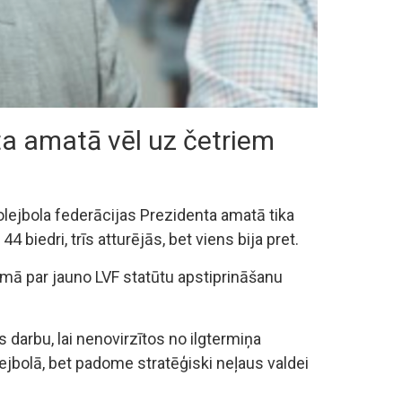
ta amatā vēl uz četriem
olejbola federācijas Prezidenta amatā tika
 biedri, trīs atturējās, bet viens bija pret.
mā par jauno LVF statūtu apstiprināšanu
darbu, lai nenovirzītos no ilgtermiņa
lejbolā, bet padome stratēģiski neļaus valdei