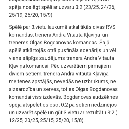
spēja noslēgt spēli ar uzvaru 3:2 (23/25, 24/26,
25/19, 25/20, 15/9)
Spēlē par 3.vietu laukumā atkal tikās divas RVS
komandas, trenera Andra Vitauta Kļaviņa un
treneres Olgas Bogdanovas komandas. Šajā
spēlē atkārtojās otrā pusfināla scenārijs un vēl
viens sāpīgs zaudējums trenera Andra Vitauta
Kļaviņa komandai. Pēc uzvarētiem pirmajiem
diviem setiem, trenera Andra Vitauta Kļaviņa
meitenes apstājās, nevedās ne uzbrukums, ne
aizsardzība un serves, toties Olgas Bogdanovas
komandai viss izdevās. Bogdanovas audzēknes
spēja atspēlēties esot 0:2 pa setiem iedzinējos
un uzvarēt spēlē un gūt 3.vietu ar rezultātu 3:2 (
12/25, 20/25, 25/15, 25/20, 15/8).