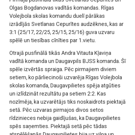
Olgas Bogdanovas vadītās komandas. Rīgas
Volejbola skolas komandu duelī pārākas
izrādījās Svetlanas Cepurītes audzēknes, kas ar
3:1 (25/17, 22/25, 25/15, 25/16) guva uzvaru
spēlē un tiesības cīnīties par 1.vietu.
Otrajā pusfinālā tikās Andra Vitauta Kļaviņa
vadītā komanda un Daugavpils BJSS komanda. Šī
spēle izvērtās spraiga. Pēc pirmajiem diviem
setiem, ko pārliecinoši uzvarēja Rīgas Volejbola
skolas komanda, Daugavpilietes spēja atgūties
un izlīdzināt rezultātu pa setiem 2:2. Kas
nozīmēja, ka uzvarētājs tiks noskaidrots piektajā
setā. Pēc uzvaras pirmajos divos setos
rīdzinieces nebija gaidījušas, ka Daugavpilietes
spēs saņemties. Piektajā setā pēc tādas
atspēlēšanās Daugavpilietes bija uz viļņa un