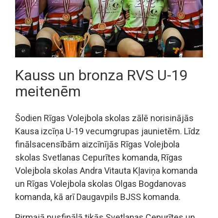
Kauss un bronza RVS U-19
meitenēm
Šodien Rīgas Volejbola skolas zālē norisinājās
Kausa izcīņa U-19 vecumgrupas jaunietēm. Līdz
finālsacensībām aizcīnījās Rīgas Volejbola
skolas Svetlanas Cepurītes komanda, Rīgas
Volejbola skolas Andra Vitauta Kļaviņa komanda
un Rīgas Volejbola skolas Olgas Bogdanovas
komanda, kā arī Daugavpils BJSS komanda.
Pirmajā pusfinālā tikās Svetlanas Cepurītes un