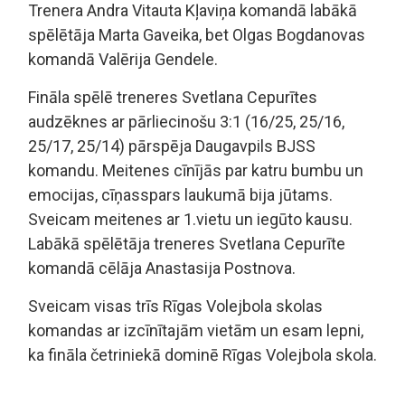
Trenera Andra Vitauta Kļaviņa komandā labākā
spēlētāja Marta Gaveika, bet Olgas Bogdanovas
komandā Valērija Gendele.
Fināla spēlē treneres Svetlana Cepurītes
audzēknes ar pārliecinošu 3:1 (16/25, 25/16,
25/17, 25/14) pārspēja Daugavpils BJSS
komandu. Meitenes cīnījās par katru bumbu un
emocijas, cīņasspars laukumā bija jūtams.
Sveicam meitenes ar 1.vietu un iegūto kausu.
Labākā spēlētāja treneres Svetlana Cepurīte
komandā cēlāja Anastasija Postnova.
Sveicam visas trīs Rīgas Volejbola skolas
komandas ar izcīnītajām vietām un esam lepni,
ka fināla četriniekā dominē Rīgas Volejbola skola.