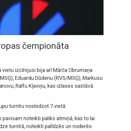
Eiropas čempionāta
 vietu izcīnijusi bija arī Mārča Obrumaņa
RVS/MSĢ), Eduardu Dūdenu (RVS/MSĢ), Markusu
novu, Ralfu Kļaviņu, kas izlases sastāvā
pu turnīru nosledzot 7.vietā
pavisam noteikti paliks atmiņā, kas to lai
dze turnīrā, noteikti palīdzēs un noderēs