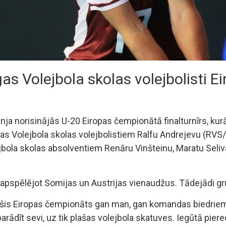
īgas Volejbola skolas volejbolisti 
anja norisinājās U-20 Eiropas čempionātā finalturnīrs, kurā
Rīgas Volejbola skolas volejbolistiem Ralfu Andrejevu (
ola skolas absolventiem Renāru Vinšteinu, Maratu Seliva
apspēlējot Somijas un Austrijas vienaudžus. Tādejādi gru
ka šis Eiropas čempionāts gan man, gan komandas biedriem 
arādīt sevi, uz tik plašas volejbola skatuves. Iegūtā piere