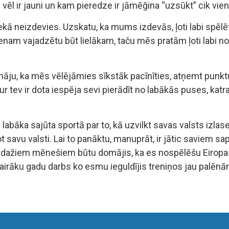
vēl ir jauni un kam pieredze ir jāmēğina “uzsūkt” cik vien
kā neizdevies. Uzskatu, ka mums izdevās, ļoti labi spēlēt 
am vajadzētu būt lielākam, taču mēs pratām ļoti labi nos
omāju, ka mēs vēlējāmies sīkstāk pacīnīties, atņemt punk
ur tev ir dota iespēja sevi pierādīt no labākās puses, kat
 labāka sajūta sportā par to, kā uzvilkt savas valsts izla
t savu valsti. Lai to panāktu, manuprāt, ir jātic saviem sa
 dažiem mēnešiem būtu domājis, ka es nospēlēšu Eiropas
a vairāku gadu darbs ko esmu ieguldījis treniņos jau palē