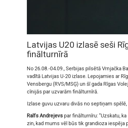
Latvijas U20 izlasē seši R
finālturnīrā
No 26.08.-04.09., Serbijas pilsētā Vrnjačka B
vadītā Latvijas U-20 izlase. Lepojamies ar 
Vensbergu (RVS/MSĢ) un šī gada Rīgas Volejb
cīnijās par uzvarām finālturnīrā.
Izlase guvu uzvaru divās no septiņam spēlē, 
Ralfs Andrejevs
par finālturnīru: "Uzskatu, 
zin, kad mums vēl būs tik grandioza iespēja p