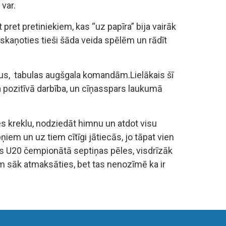
 var.
pret pretiniekiem, kas “uz papīra” bija vairāk
kaņoties tieši šāda veida spēlēm un rādīt
tus, tabulas augšgala komandām.Lielākais šī
ra pozitīvā darbība, un cīņasspars laukumā
ses kreklu, nodziedāt himnu un atdot visu
pņiem un uz tiem cītīgi jātiecās, jo tāpat vien
 U20 čempionātā septiņas pēles, visdrīzāk
nām sāk atmaksāties, bet tas nenozīmē ka ir