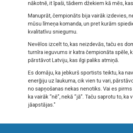
nākotnē, it īpaši, tādiem džekiem kā mēs, kas 
Manuprāt, čempionāts bija vairāk izdevies, ne
mūsu līmeņa komanda, un pret kurām spiedien
kvalitatīvu sniegumu.
Nevēlos izcelt to, kas neizdevās, taču es d
turnīra ieguvums ir katra čempionāta spēle, k
pārstāvot Latviju, kas ilgi paliks atmiņā.
Es domāju, ka jebkurš sportists teiktu, ka nav
enerğiju uz laukuma, cik vien tu vari, pārstāvo
no sapņošanas nekas nenotiks. Vai es pirms
ka vairāk “nē”, nekā “jā”. Taču saprotu to, k
jāapstājas."