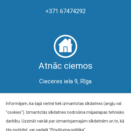
+371 67474292
Atnāc ciemos
Cieceres iela 9, Rīga
Informējam, ka šajā vietnē tiek izmantotas sīkdatnes (angļu val.
"cookies"). Izmantotās sīkdatnes nodrošina mājaslapas tehnisko
darbību. Uzzināt vairāk par izmantojamajām sīkdatnēm un to, kā
Autortiesības © 2019 Rīgas Volejbola skola |
Privātuma
tās nodzēst, var sadaļā "Privātuma politika".