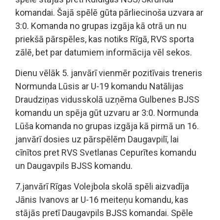
komandai. Šajā spēlē gūta pārliecinoša uzvara ar
3:0. Komanda no grupas izgāja kā otrā un nu
priekšā pārspēles, kas notiks Rīgā, RVS sporta
zālē, bet par datumiem informācija vēl sekos.
Dienu vēlāk 5. janvārī vienmēr pozitīvais treneris
Normunda Lūsis ar U-19 komandu Natālijas
Draudziņas vidusskolā uzņēma Gulbenes BJSS
komandu un spēja gūt uzvaru ar 3:0. Normunda
Lūša komanda no grupas izgāja kā pirmā un 16.
janvārī dosies uz pārspēlēm Daugavpilī, lai
cīnītos pret RVS Svetlanas Cepurītes komandu
un Daugavpils BJSS komandu.
7.janvārī Rīgas Volejbola skolā spēli aizvadīja
Jānis Ivanovs ar U-16 meiteņu komandu, kas
stājās pretī Daugavpils BJSS komandai. Spēle