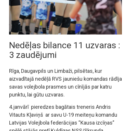
Nedēļas bilance 11 uzvaras :
3 zaudējumi
Rīga, Daugavpils un Limbaži, pilsētas, kur
aizvadītajā nedēļā RVS jauniešu komandas rādīja
savas volejbola prasmes un cīnījās par katru
punktu, lai gūtu uzvaras.
4.janvārī pieredzes bagātais treneris Andris
Vitauts Kļaviņš ar savu U-19 meiteņu komandu
Latvijas Volejbola federācijas “Kausa izcīņas”
spēlē stājās pretī Kuldīgas NSS/Skrunda