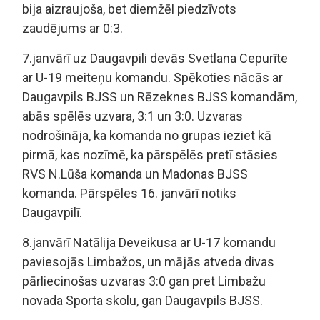
bija aizraujoša, bet diemžēl piedzīvots
zaudējums ar 0:3.
7.janvārī uz Daugavpili devās Svetlana Cepurīte
ar U-19 meiteņu komandu. Spēkoties nācās ar
Daugavpils BJSS un Rēzeknes BJSS komandām,
abās spēlēs uzvara, 3:1 un 3:0. Uzvaras
nodrošināja, ka komanda no grupas ieziet kā
pirmā, kas nozīmē, ka pārspēlēs pretī stāsies
RVS N.Lūša komanda un Madonas BJSS
komanda. Pārspēles 16. janvārī notiks
Daugavpilī.
8.janvārī Natālija Deveikusa ar U-17 komandu
paviesojās Limbažos, un mājās atveda divas
pārliecinošas uzvaras 3:0 gan pret Limbažu
novada Sporta skolu, gan Daugavpils BJSS.