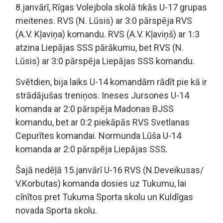
8.janvārī, Rīgas Volejbola skolā tikās U-17 grupas
meitenes. RVS (N. Lūsis) ar 3:0 pārspēja RVS
(A.V. Kļaviņa) komandu. RVS (A.V. Kļaviņš) ar 1:3
atzina Liepājas SSS pārākumu, bet RVS (N.
Lūsis) ar 3:0 pārspēja Liepājas SSS komandu.
Svētdien, bija laiks U-14 komandām rādīt pie kā ir
strādājušas treniņos. Ineses Jursones U-14
komanda ar 2:0 pārspēja Madonas BJSS
komandu, bet ar 0:2 piekāpās RVS Svetlanas
Cepurītes komandai. Normunda Lūša U-14
komanda ar 2:0 pārspēja Liepājas SSS.
Šajā nedēļā 15.janvārī U-16 RVS (N.Deveikusas/
V.Korbutas) komanda dosies uz Tukumu, lai
cīnītos pret Tukuma Sporta skolu un Kuldīgas
novada Sporta skolu.