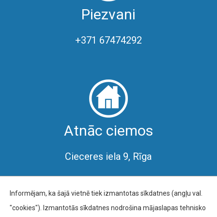
Piezvani
+371 67474292
Atnāc ciemos
Cieceres iela 9, Rīga
Informējam, ka šajā vietnē tiek izmantotas sīkdatnes (angļu val.
"cookies"). Izmantotās sīkdatnes nodrošina mājaslapas tehnisko