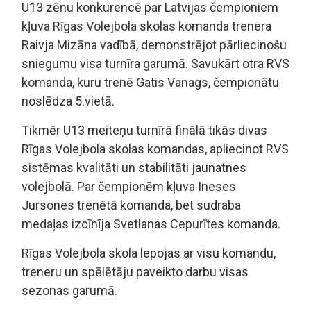
U13 zēnu konkurencē par Latvijas čempioniem
kļuva Rīgas Volejbola skolas komanda trenera
Raivja Mizāna vadībā, demonstrējot pārliecinošu
sniegumu visa turnīra garumā. Savukārt otra RVS
komanda, kuru trenē Gatis Vanags, čempionātu
noslēdza 5.vietā.
Tikmēr U13 meiteņu turnīrā finālā tikās divas
Rīgas Volejbola skolas komandas, apliecinot RVS
sistēmas kvalitāti un stabilitāti jaunatnes
volejbolā. Par čempionēm kļuva Ineses
Jursones trenētā komanda, bet sudraba
medaļas izcīnīja Svetlanas Cepurītes komanda.
Rīgas Volejbola skola lepojas ar visu komandu,
treneru un spēlētāju paveikto darbu visas
sezonas garumā.