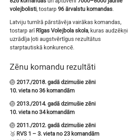
826 komandas
un aptuveni
7000–8000 jaunie
volejbolisti
, tostarp
96 ārvalstu komandas
.
Latviju turnīrā pārstāvēja vairākas komandas,
tostarp arī
Rīgas Volejbola skola
, kuras audzēkņi
uzrādīja ļoti augstvērtīgus rezultātus
starptautiskā konkurencē.
Zēnu komandu rezultāti
🏐
2017./2018. gadā dzimušie zēni
10. vieta no 36 komandām
🏐
2013./2014. gadā dzimušie zēni
10. vieta no 34 komandām
🏐
2011./2012. gadā dzimušie zēni
🥉
RVS 1 – 3. vieta no 23 komandām