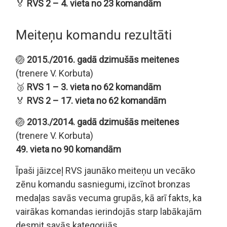
🏅
RVS 2 – 4. vieta no 23 komandām
Meiteņu komandu rezultāti
🏐
2015./2016. gadā dzimušās meitenes
(trenere V. Korbuta)
🥉
RVS 1 – 3. vieta no 62 komandām
🏅
RVS 2 – 17. vieta no 62 komandām
🏐
2013./2014. gadā dzimušās meitenes
(trenere V. Korbuta)
49. vieta no 90 komandām
Īpaši jāizceļ RVS jaunāko meiteņu un vecāko
zēnu komandu sasniegumi, izcīnot bronzas
medaļas savās vecuma grupās, kā arī fakts, ka
vairākas komandas ierindojās starp labākajām
desmit savās kategorijās.