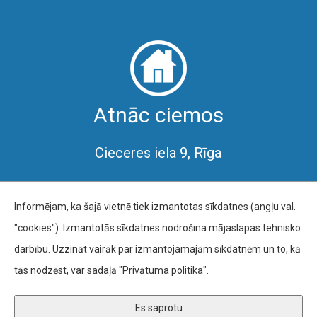
Atnāc ciemos
Cieceres iela 9, Rīga
Informējam, ka šajā vietnē tiek izmantotas sīkdatnes (angļu val.
"cookies"). Izmantotās sīkdatnes nodrošina mājaslapas tehnisko
darbību. Uzzināt vairāk par izmantojamajām sīkdatnēm un to, kā
Autortiesības © 2019 Rīgas Volejbola skola |
Privātuma
tās nodzēst, var sadaļā "Privātuma politika".
politika un sīkdatnes
Designed by