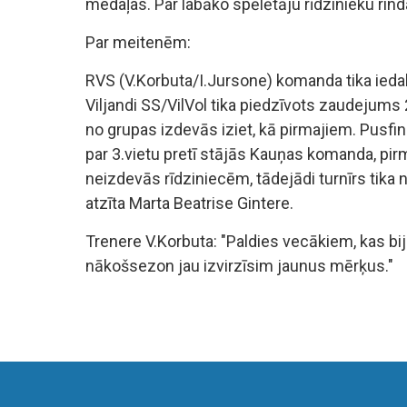
medaļas. Par labāko spēlētāju rīdzinieku rind
Par meitenēm:
RVS (V.Korbuta/I.Jursone) komanda tika iedalī
Viljandi SS/VilVol tika piedzīvots zaudejums
no grupas izdevās iziet, kā pirmajiem. Pusfin
par 3.vietu pretī stājās Kauņas komanda, pir
neizdevās rīdziniecēm, tādejādi turnīrs tika 
atzīta Marta Beatrise Gintere.
Trenere V.Korbuta: "Paldies vecākiem, kas bija
nākošsezon jau izvirzīsim jaunus mērķus."