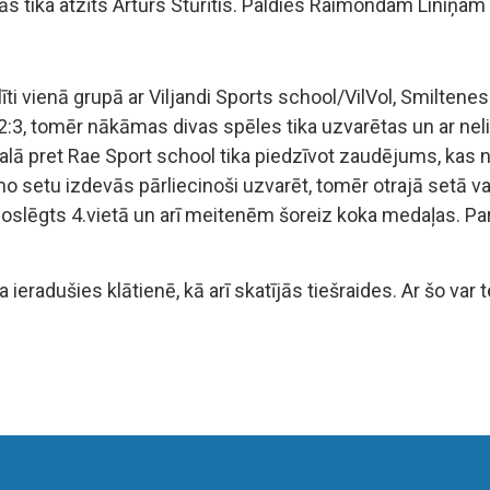
ās tika atzīts Artūrs Stūrītis. Paldies Raimondam Liniņam
ti vienā grupā ar Viljandi Sports school/VilVol, Smiltene
 2:3, tomēr nākāmas divas spēles tika uzvarētas un ar ne
alā pret Rae Sport school tika piedzīvot zaudējums, kas n
mo setu izdevās pārliecinoši uzvarēt, tomēr otrajā setā v
noslēgts 4.vietā un arī meitenēm šoreiz koka medaļas. Par 
 ieradušies klātienē, kā arī skatījās tiešraides. Ar šo var 