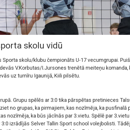
sporta skolu vidū
as Sporta skolu/klubu čempionāts U-17 vecumgrupai. Puišie
ļņā devās V.Korbutas/I.Jursones trenētā meiteņu komanda, 
ās uz turnīru Igaunijā, Kiili pilsētu.
rupā. Grupu spēlēs ar 3:0 tika pārspētas pretinieces Ta
ziet no grupas, ka pirmajiem, kas nozīmēja, ka pusfinalā 
s nozīmēja, ka būs jācīnās par 3.vietu. Spēlē par 3.vietu pr
 ar 3:0 izrādījās Selver Tallin Sport school volejbolisti. 