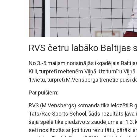
RVS četru labāko Baltijas 
No 3.-5.maijam norisinājās ikgadējais Baltij
Kiili, turpretī meitenēm Viļņā. Uz turnīru Vi
1.vietu, turpretī M.Vensberga trenētie puiši dev
Par puišiem:
RVS (M.Vensbergs) komanda tika ielozēti B g
Tats/Rae Sports School, šāds rezultāts ļāva i
šajā spēlē tika piedzīvots zaudējuma ar 1:3, ka
seti noslēdzās ar ļoti tuvu rezultātu, pārāki