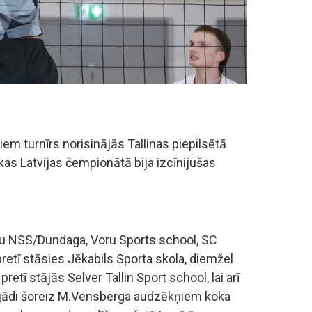
m turnīrs norisinājās Tallinas piepilsētā
kas Latvijas čempionātā bija izcīnijušas
lsu NSS/Dundaga, Voru Sports school, SC
pretī stāsies Jēkabils Sporta skola, diemžel
etī stājās Selver Tallin Sport school, lai arī
Tādējādi šoreiz M.Vensberga audzēkņiem koka