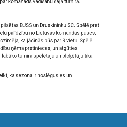
 par komanads vadīšanu šajā turnīrā.
s pilsētas BJSS un Druskininku SC. Spēlē pret
lielu palīdzību no Lietuvas komandas puses,
ozīmēja, ka jācīnās būs par 3.vietu. Spēlē
adību ņēma pretinieces, un atgūties
labāko turnīra spēlētaju un bloķētāju tika
teikt, ka sezona ir noslēgusies un