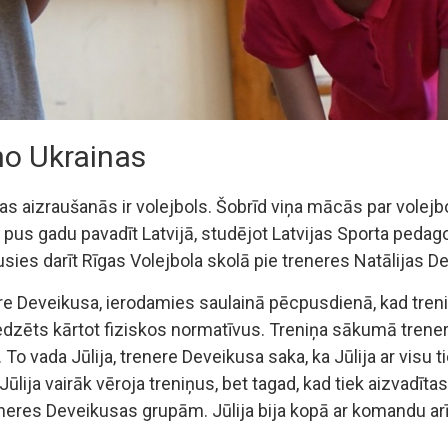
no Ukrainas
iņas aizraušanās ir volejbols. Šobrīd viņa mācās par volejbo
s gadu pavadīt Latvijā, studējot Latvijas Sporta pedagoģ
sies darīt Rīgas Volejbola skolā pie treneres Natālijas D
ere Deveikusa, ierodamies saulainā pēcpusdienā, kad treni
edzēts kārtot fiziskos normatīvus. Treniņa sākumā tren
 vada Jūlija, trenere Deveikusa saka, ka Jūlija ar visu tiek 
ūlija vairāk vēroja treniņus, bet tagad, kad tiek aizvadīt
neres Deveikusas grupām. Jūlija bija kopā ar komandu ar