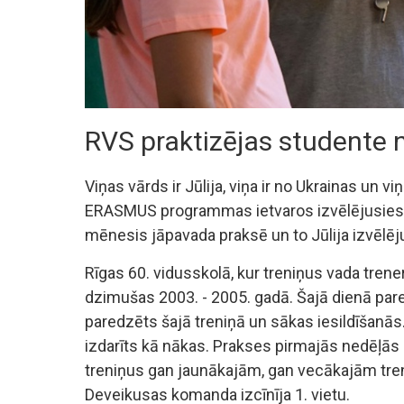
RVS praktizējas studente 
Viņas vārds ir Jūlija, viņa ir no Ukrainas un v
ERASMUS programmas ietvaros izvēlējusies pu
mēnesis jāpavada praksē un to Jūlija izvēlēju
Rīgas 60. vidusskolā, kur treniņus vada tren
dzimušas 2003. - 2005. gadā. Šajā dienā par
paredzēts šajā treniņā un sākas iesildīšanās. To
izdarīts kā nākas. Prakses pirmajās nedēļās J
treniņus gan jaunākajām, gan vecākajām tre
Deveikusas komanda izcīnīja 1. vietu.