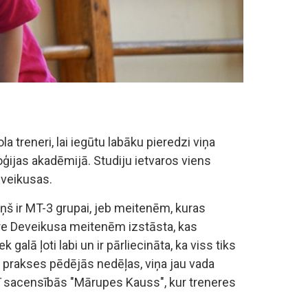
la treneri, lai iegūtu labāku pieredzi viņa
ijas akadēmijā. Studiju ietvaros viens
eveikusas.
ņš ir MT-3 grupai, jeb meitenēm, kuras
ere Deveikusa meitenēm izstāsta, kas
galā ļoti labi un ir pārliecināta, ka viss tiks
as prakses pēdējās nedēļas, viņa jau vada
ī sacensībās "Mārupes Kauss", kur treneres