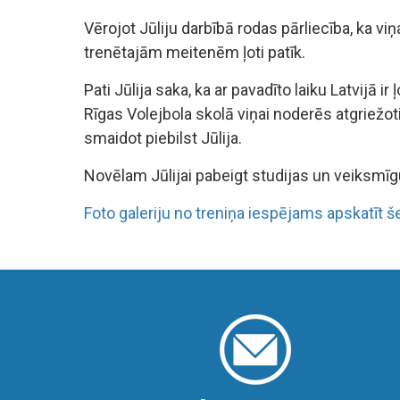
Vērojot Jūliju darbībā rodas pārliecība, ka viņa
trenētajām meitenēm ļoti patīk.
Pati Jūlija saka, ka ar pavadīto laiku Latvijā
Rīgas Volejbola skolā viņai noderēs atgriežoti
smaidot piebilst Jūlija.
Novēlam Jūlijai pabeigt studijas un veiksmīgu
Foto galeriju no treniņa iespējams apskatīt še