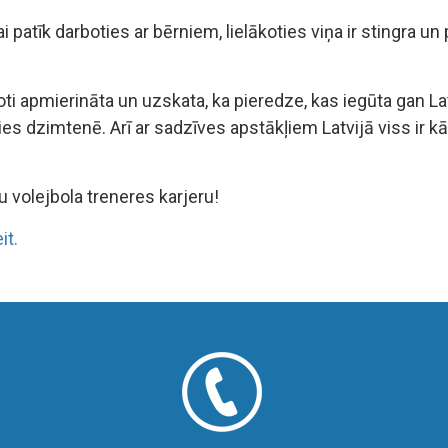
i patīk darboties ar bērniem, lielākoties viņa ir stingra un 
 ir ļoti apmierināta un uzskata, ka pieredze, kas iegūta gan
es dzimtenē. Arī ar sadzīves apstākļiem Latvijā viss ir kār
 volejbola treneres karjeru!
it.