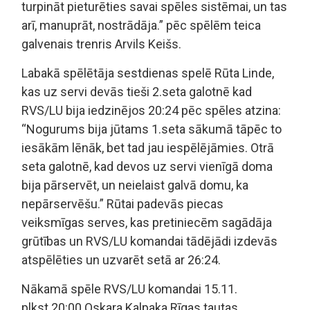
turpināt pieturēties savai spēles sistēmai, un tas
arī, manuprāt, nostrādāja.” pēc spēlēm teica
galvenais trenris Arvils Keišs.
Labakā spēlētāja sestdienas spelē Rūta Linde,
kas uz servi devās tieši 2.seta galotnē kad
RVS/LU bija iedzinējos 20:24 pēc spēles atzina:
“Nogurums bija jūtams 1.seta sākumā tāpēc to
iesākām lēnāk, bet tad jau iespēlējāmies. Otrā
seta galotnē, kad devos uz servi vienīgā doma
bija pārservēt, un neielaist galvā domu, ka
nepārservēšu.” Rūtai padevās piecas
veiksmīgas serves, kas pretiniecēm sagādāja
grūtības un RVS/LU komandai tādējādi izdevās
atspēlēties un uzvarēt setā ar 26:24.
Nākamā spēle RVS/LU komandai 15.11.
plkst.20:00 Oskara Kalpaka Rīgas tautas