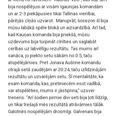
bija nospēlējusi ar visām Igaunijas komandām
un ar 2-3 piekāpusies tikai Tallinas vienībai,
pārējās cīņās uzvarot. Manuprāt, šosezon šī bija
mūsu labākā spēle blokā un aizsardzībā. Arī tad,
kad Kauņas komanda bija priekšā, mūsu
uzdevums bija turpināt cīnīties un saglabāt
cerības uz labvēlīgu rezultātu. Tas mums arī
sanāca, jo piekto setu sākām no 0:5, taču
atspēlējāmies. Pret Jonava Aušrine komandu
otrajā setā zaudējām ar 20:24, taču izlīdzinājām
rezultātu un uzvarējām setu. Šī mentalitāte, ka
esam komanda, kas, pretiniecēm esot vadībā,
var atspēlēties, mums ir jāstiprina,” uzsver
treneris. “Arī šodien pirmie divi seti bija ļoti līdzīgi,
un tikai trešajā mēs rezultātā atrāvāmies tālāk.
Galotnēs nospēlējām drosmīgi. Galvenais bija