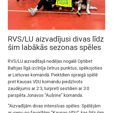
RVS/LU aizvadījusi divas līdz
šim labākās sezonas spēles
RVS/LU aizvadītajā nedēļas nogalē Optibet
Baltijas līgā izcīnīja četrus punktus, spēkojoties
ar Lietuvas komandā. Piektdien spraigā spēlē
pret Kauņas VDU komandu piedzīvots
zaudējums ar 2:3, turpretī sestdien ar 3:0
parspēta Jonavos "Aušrine" komanda.
“Aizvadījām divas intensīvas spēles. Spēlējām
ar vienu no favorītēm “Kaunas-VDU”, kas līdz šim