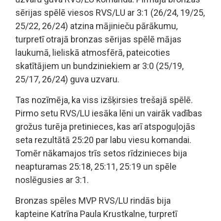
sērijas spēlē viesos RVS/LU ar 3:1 (26/24, 19/25,
25/22, 26/24) atzina mājinieču pārākumu,
turpretī otrajā bronzas sērijas spēlē mājas
laukumā, lieliskā atmosfērā, pateicoties
skatītājiem un bundziniekiem ar 3:0 (25/19,
25/17, 26/24) guva uzvaru.
Tas nozīmēja, ka viss izšķirsies trešajā spēlē.
Pirmo setu RVS/LU iesāka lēni un vairāk vadības
grožus turēja pretinieces, kas arī atspoguļojās
seta rezultātā 25:20 par labu viesu komandai.
Tomēr nākamajos trīs setos rīdzinieces bija
neapturamas 25:18, 25:11, 25:19 un spēle
noslēgusies ar 3:1.
Bronzas spēles MVP RVS/LU rindās bija
kapteine Katrīna Paula Krustkalne, turpretī