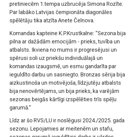
pretiniecēm 1.tempa uzbrucēja Simona Rozīte.
Par labāko Latvijas čempionāta diagonāles
spēlētāju tika atzīta Anete Čelnova.
Komandas kapteine K.P.Krustkalne: “Sezona bija
pilna ar dažādām emocijām - prieks, tuvība un
atbalsts. Ikviena no mums ir progresējusi un
spērusi soli uz priekšu individuālajā un
komandas izaugsmē, un esmu gandarīta par
ieguldīto darbu un sasniegto. Bronzas sērija bija
aizkustinoša un motivējoša, līdzjutēju atbalsts
bija nenovērtējams, un bija prieks, ka varējām
sezonas beigās kārtīgi izspēlēties trīs spēļu
garumā.”
Līdz ar šo RVS/LU ir noslēgusi 2024./2025. gada
sezonu. Lepojamies ar meitenēm un stafu,
sezonas garumā ieguldītais darbs ir vārdos