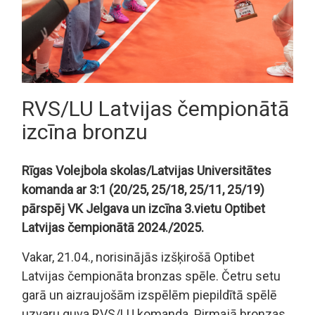
RVS/LU Latvijas čempionātā
izcīna bronzu
Rīgas Volejbola skolas/Latvijas Universitātes
komanda ar 3:1 (20/25, 25/18, 25/11, 25/19)
pārspēj VK Jelgava un izcīna 3.vietu Optibet
Latvijas čempionātā 2024./2025.
Vakar, 21.04., norisinājās izšķirošā Optibet
Latvijas čempionāta bronzas spēle. Četru setu
garā un aizraujošām izspēlēm piepildītā spēlē
uzvaru guva RVS/LU komanda. Pirmajā bronzas